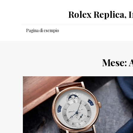
Salta
Rolex Replica, 
al
contenuto
Pagina di esempio
Mese: