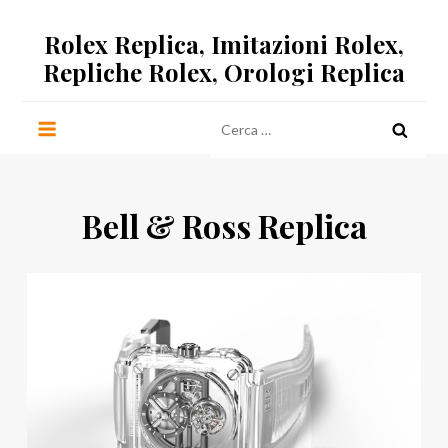
Salta
Rolex Replica, Imitazioni Rolex,
al
contenuto
Repliche Rolex, Orologi Replica
Ricerca
per:
Bell & Ross Replica