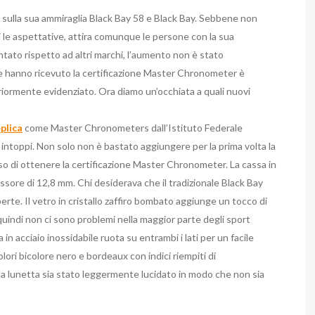
 sulla sua ammiraglia Black Bay 58 e Black Bay. Sebbene non
le aspettative, attira comunque le persone con la sua
tato rispetto ad altri marchi, l’aumento non è stato
he hanno ricevuto la certificazione Master Chronometer è
riormente evidenziato. Ora diamo un’occhiata a quali nuovi
plica
come Master Chronometers dall’Istituto Federale
ntoppi. Non solo non è bastato aggiungere per la prima volta la
 di ottenere la certificazione Master Chronometer. La cassa in
ssore di 12,8 mm. Chi desiderava che il tradizionale Black Bay
erte. Il vetro in cristallo zaffiro bombato aggiunge un tocco di
 quindi non ci sono problemi nella maggior parte degli sport
a in acciaio inossidabile ruota su entrambi i lati per un facile
colori bicolore nero e bordeaux con indici riempiti di
lla lunetta sia stato leggermente lucidato in modo che non sia