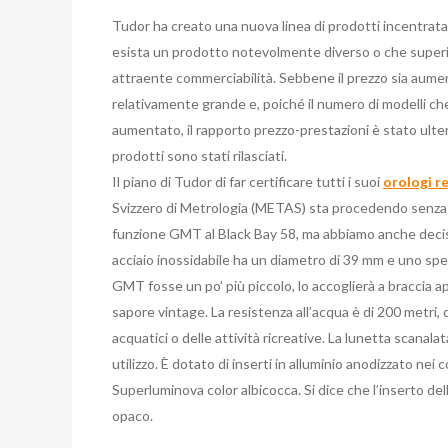
Tudor ha creato una nuova linea di prodotti incentrata
esista un prodotto notevolmente diverso o che superi 
attraente commerciabilità. Sebbene il prezzo sia aumen
relativamente grande e, poiché il numero di modelli c
aumentato, il rapporto prezzo-prestazioni è stato ulte
prodotti sono stati rilasciati.
Il piano di Tudor di far certificare tutti i suoi
orologi re
Svizzero di Metrologia (METAS) sta procedendo senza i
funzione GMT al Black Bay 58, ma abbiamo anche deciso
acciaio inossidabile ha un diametro di 39 mm e uno spe
GMT fosse un po’ più piccolo, lo accoglierà a braccia ap
sapore vintage. La resistenza all’acqua è di 200 metri,
acquatici o delle attività ricreative. La lunetta scanalat
utilizzo. È dotato di inserti in alluminio anodizzato nei 
Superluminova color albicocca. Si dice che l’inserto de
opaco.