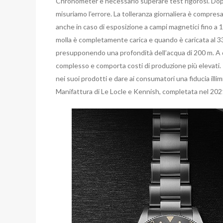
Chronometer è necessario superare test rigorosi. Dop
misuriamo l’errore. La tolleranza giornaliera è compres
anche in caso di esposizione a campi magnetici fino a
molla è completamente carica e quando è caricata al 33
presupponendo una profondità dell’acqua di 200 m. A 
complesso e comporta costi di produzione più elevati. T
nei suoi prodotti e dare ai consumatori una fiducia ill
Manifattura di Le Locle e Kennish, completata nel 202