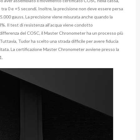
o aver assemblato il movimento certificato COSC nella cassa,
a tra 0 e +5 secondi. Inoltre, la precisione non deve essere persa
 15.000 gauss. La precisione viene misurata anche quando la
%. Il test di resistenza all’acqua viene condotto
differenza del COSC, il Master Chronometer ha un processo più
uttavia, Tudor ha scelto una strada difficile per avere fiducia
imitata. La certificazione Master Chronometer avviene presso la
1.