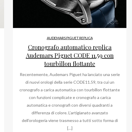
AUDEMARS PIGUET REPLICA
Cronografo automatico replica
Audemars Piguet CODE 11.59 con
tourbillon flottante
Recentemente, Audemars Piguet ha lanciato una serie
di nuovi orologi della serie CODE11.59, tra cui un
cronografo a carica automatica con tourbillon flottante
con funzioni complicate e cronografo a carica
automatica e cronografi con diversi quadranti a
differenza di colore. L’artigianato avanzato
dell’orologeria viene trasmesso a tutti sotto forma di
[…]