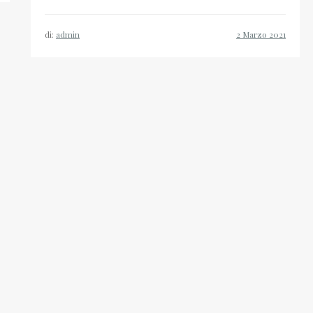
di:
admin