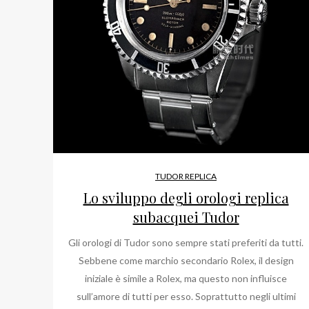
TUDOR REPLICA
Lo sviluppo degli orologi replica
subacquei Tudor
Gli orologi di Tudor sono sempre stati preferiti da tutti.
Sebbene come marchio secondario Rolex, il design
iniziale è simile a Rolex, ma questo non influisce
sull’amore di tutti per esso. Soprattutto negli ultimi