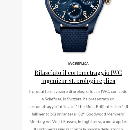
IWC REPLICA
Rilasciato il cortometraggio IWC
Ingenieur SL orologi replica
Il produttore svizzero di orologi di lusso IWC, con sede
a Sciaffusa, in Svizzera, ha presentato un
cortometraggio intitolato “The Most Brilliant Failure” (Il
fallimento più brillante) all’82° Goodwood Members’
Meeting nel West Sussex, in Inghilterra, a metà aprile.
Il cortometraggio racconta la nascita dello storico