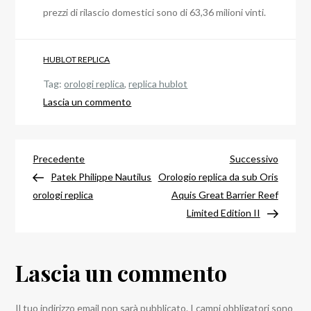
prezzi di rilascio domestici sono di 63,36 milioni vinti.
HUBLOT REPLICA
Tag:
orologi replica
,
replica hublot
su
Lascia un commento
Replica
Hublot
Navigazione
Big
Articolo
Articol
Precedente
Successivo
Bang
precedente
success
Patek Philippe Nautilus
Orologio replica da sub Oris
articoli
Integral
orologi replica
Aquis Great Barrier Reef
Tourbillon
Limited Edition II
Full
Zaffiro
Lascia un commento
Il tuo indirizzo email non sarà pubblicato.
I campi obbligatori sono