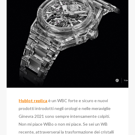
Hublot replica
è un WBC forte e sicuro e nuovi
prodotti introdotti negli orologi e nelle meraviglie
Ginevra 2021 sono sempre intensamente colpiti.
Non mi piace WiBo o non mi piace. Se sei un WB
recente, attraverserai la trasformazione dei cristalli