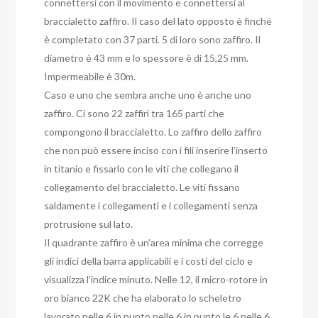
connettersi con il movimento e connettersi al
braccialetto zaffiro. Il caso del lato opposto è finché
è completato con 37 parti. 5 di loro sono zaffiro. Il
diametro è 43 mm e lo spessore è di 15,25 mm.
Impermeabile è 30m.
Caso e uno che sembra anche uno è anche uno
zaffiro. Ci sono 22 zaffiri tra 165 parti che
compongono il braccialetto. Lo zaffiro dello zaffiro
che non può essere inciso con i fili inserire l’inserto
in titanio e fissarlo con le viti che collegano il
collegamento del braccialetto. Le viti fissano
saldamente i collegamenti e i collegamenti senza
protrusione sul lato.
Il quadrante zaffiro è un’area minima che corregge
gli indici della barra applicabili e i costi del ciclo e
visualizza l’indice minuto. Nelle 12, il micro-rotore in
oro bianco 22K che ha elaborato lo scheletro
lavorato nelle 6 in punto nelle 6 in punto le 6 nelle 6