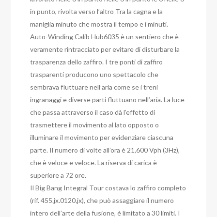
in punto, rivolta verso l’altro Tra la cagna e la
maniglia minuto che mostra il tempo e i minuti.
Auto-Winding Calib Hub6035 è un sentiero che è
veramente rintracciato per evitare di disturbare la
trasparenza dello zaffiro. I tre ponti di zaffiro
trasparenti producono uno spettacolo che
sembrava fluttuare nell’aria come se i treni
ingranaggi e diverse parti fluttuano nell’aria. La luce
che passa attraverso il caso dà l’effetto di
trasmettere il movimento al lato opposto o
illuminare il movimento per evidenziare ciascuna
parte. Il numero di volte all’ora è 21,600 Vph (3Hz),
che è veloce e veloce. La riserva di carica è
superiore a 72 ore.
Il Big Bang Integral Tour costava lo zaffiro completo
(rif. 455.jx.0120.jx), che può assaggiare il numero
intero dell’arte della fusione, è limitato a 30 limiti. I