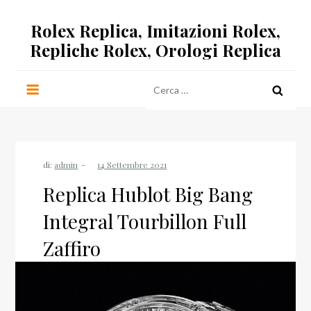
Salta
Rolex Replica, Imitazioni Rolex,
al
contenuto
Repliche Rolex, Orologi Replica
Ricerca
per:
di:
admin
Replica Hublot Big Bang
Integral Tourbillon Full
Zaffiro