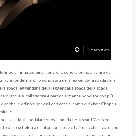
elle linee di firma più emergenti che sono le prime a venire da
our volante del marchio sono stati nella leggendaria spada della
ella spada leggendaria della leggendaria spada della spada
l calibratore X-calibratore è particolarmente popolare con più
e anche le edizioni speciali dedicate al corso di riviste Chopsu
volume.
bbe stato facile pedalare nuove modifiche. Rozard Varus ha
to dello scheletro e dal quadrante. Se hai un occhio acuto con
raggiunto una stella che penetra a una stella che penetra una