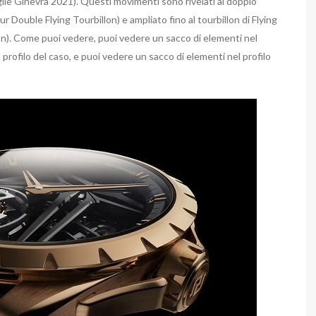
glie Ginevra 2021). Questi movimenti sono rivelati al doppio
ur Double Flying Tourbillon) e ampliato fino al tourbillon di Flying
llon). Come puoi vedere, puoi vedere un sacco di elementi nel
 profilo del caso, e puoi vedere un sacco di elementi nel profilo