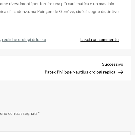
ome rivestimenti per fornire una più carismatica e un maschio
ica di scadenza, ma Poinçon de Genève, cioè, il segno distintivo
su
a
,
repliche orologi di lusso
Lascia un commento
Rozade
Bi
X-
Artico
Successivo
Caliber
succe
Patek Philippe Nautilus orologi replica
Single
Flying
Tour
Costo
&
 sono contrassegnati
*
X
Caliber
Glow