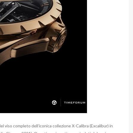
l viso completo dell’iconica collezione X-Calibra (Excalibur) in