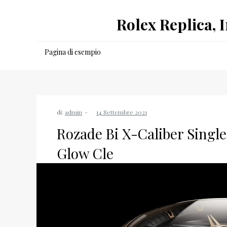
Salta
Rolex Replica, 
al
contenuto
Pagina di esempio
di:
admin
Rozade Bi X-Caliber Single
Glow Cle