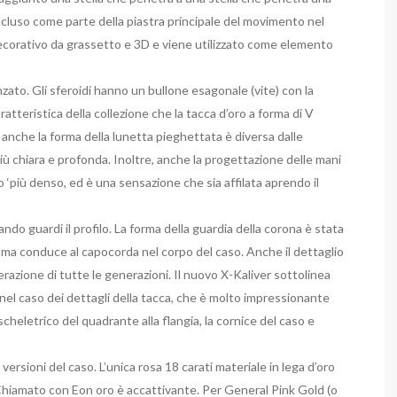
è incluso come parte della piastra principale del movimento nel
corativo da grassetto e 3D e viene utilizzato come elemento
zato. Gli sferoidi hanno un bullone esagonale (vite) con la
aratteristica della collezione che la tacca d’oro a forma di V
o, anche la forma della lunetta pieghettata è diversa dalle
più chiara e profonda. Inoltre, anche la progettazione delle mani
 ‘più denso, ed è una sensazione che sia affilata aprendo il
ndo guardi il profilo. La forma della guardia della corona è stata
agoma conduce al capocorda nel corpo del caso. Anche il dettaglio
razione di tutte le generazioni. Il nuovo X-Kaliver sottolinea
nel caso dei dettagli della tacca, che è molto impressionante
cheletrico del quadrante alla flangia, la cornice del caso e
 versioni del caso. L’unica rosa 18 carati materiale in lega d’oro
mato con Eon oro è accattivante. Per General Pink Gold (o