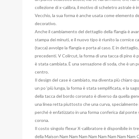
collezione di x-calibra, il motivo di scheletro astrale 
Vecchio, la sua forma è anche usata come elemento de
decorativo.
Anche il cambiamento del dettaglio della flangia è avan
stampa dei minuti, e il nuovo tipo è riunito la cornice c
(tacca) avvolge la flangia e porta al caso. E in dettagli
precedenti. V Colircut, la forma di una tacca di pino è 
è stata cambiata. È una sensazione di soda, che è un po
centro.
Il design del case è cambiato, ma diventa più chiaro qua
un po ‘più lunga, la forma è stata semplificata, e la s
della tacca del bordo coronato è diverso da quella gene
una linea retta piuttosto che una curva, specialmente 
perché è enfatizzato in una forma conferica dal ponte s
corona.
Il costo singolo flexur X-calibratore è disponibile in tre
della Maison Nam Nam Nam Nam Nam Nam Nam Nam Chia