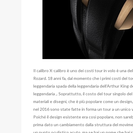
Il calibro X-calibro è uno dei costi tour in volo è una d
Rozard. 18 anni fa, dal momento che i primi costi del t
leggendaria spada della leggendaria dell’Arthur King d
leggendaria ,. Soprattutto, il costo del tour singolo de
materiali e disegni, che è più popolare come un design, 
nel 2016 sono state fatte in forma un tour a un unico 
Poiché il design esistente era così popolare, non sare
prima dato un cambiamento dalla struttura del movimen
un punto oculistico acuto, ma se hai un nome che hai 