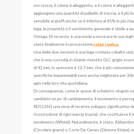
oro rosso), il colore è alleggerito, e il colore è allegge
aggiungere una quantità di palladio di traccia, e il più 
sensibile ai graffi anche se è inferiore al 45% in più ri
lega, le proprietà o il sentimento generale è simile a
Omega. Di recente, è una moda a mostrare le sue leghe
stato finalmente in processione.
rolex replica
Una delle due versioni è una lega cromata cobalto un
che è una custodia in titanio rivestito DLC grigio scur
di 42 mm, lo spessore è 12,7 mm, che è più comunement
specifiche impermeabili sono anche migliorate per 30m
agio nella loro vita quotidiana.
Di conseguenza, come le spese di scheletro singolo vol
cambiate un po ‘di cambiamento, il movimento è percepi
RD512SQ una zona di recente sviluppo significativo d
ricostruzione di ogni marcia (ruota), che costituisce il 
movimento (Wheel), Naturalmente, è stato. Abbandonat
(Circolare grano) o Corte De Genev (Ginevra Stripe), e 