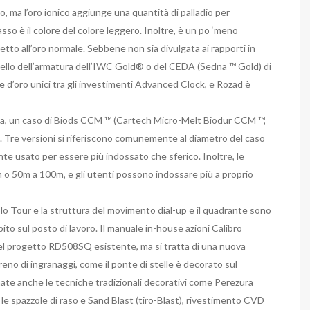
rito, ma l’oro ionico aggiunge una quantità di palladio per
basso è il colore del colore leggero. Inoltre, è un po ‘meno
spetto all’oro normale. Sebbene non sia divulgata ai rapporti in
 quello dell’armatura dell’IWC Gold® o del CEDA (Sedna ™ Gold) di
 d’oro unici tra gli investimenti Advanced Clock, e Rozad è
ica, un caso di Biods CCM ™ (Cartech Micro-Melt Biodur CCM ™,
o. Tre versioni si riferiscono comunemente al diametro del caso
e usato per essere più indossato che sferico. Inoltre, le
 o 50m a 100m, e gli utenti possono indossare più a proprio
o Tour e la struttura del movimento dial-up e il quadrante sono
to sul posto di lavoro. Il manuale in-house azioni Calibro
el progetto RD508SQ esistente, ma si tratta di una nuova
treno di ingranaggi, come il ponte di stelle è decorato sul
e anche le tecniche tradizionali decorativi come Perezura
le spazzole di raso e Sand Blast (tiro-Blast), rivestimento CVD