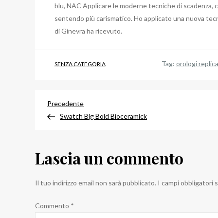
blu, NAC Applicare le moderne tecniche di scadenza, c
sentendo più carismatico. Ho applicato una nuova tecn
di Ginevra ha ricevuto.
Tag:
orologi replic
SENZA CATEGORIA
Navigazione
Articolo
Precedente
precedente
Swatch Big Bold Bioceramick
articoli
Lascia un commento
Il tuo indirizzo email non sarà pubblicato.
I campi obbligatori
Commento
*